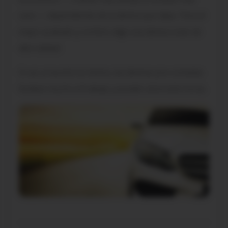
caro — dependiendo de la lámina que elijas. Para el
mejor acabado y confort, elige una lámina solar de
alta calidad.
Si vas a hacerlo tú mismo, las láminas pre-cortadas
facilitan mucho el trabajo y pueden ahorrarte horas.