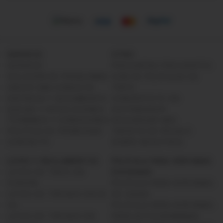
SERVICIO
OTRO
SERVICIO
PREGUNTAS FRECUENTES
SOLUCIÓN DE PROBLEMAS
GUÍA DE PELÍCULAS DE
HACER UNA CONSULTA
TINTE
ENTREGA Y SEGUIMIENTO
CONVIÉRTETE EN
QUEJAS Y DEVOLUCIONES
DISTRIBUIDOR
TÉRMINOS Y CONDICIONES
DESCARGAR ABG
POLÍTICA DE PRIVACIDAD
TARJETA DE REGALO
CONTACTO
SOBRE NOSOTROS
LEYES Y REGLAMENTOS
PELÍCULA PARA VENTANAS
LEYES DE TINTE EN
EVOSHADE
EUROPA
PELÍCULA PARA VENTANAS
LEYES DE TINTADO EN EE.
DE CASAS
UU.
PELÍCULA PARA VENTANAS
LEYES DE TINTADO EN
PARA AUTOCARAVANAS