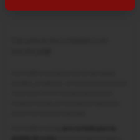
Oscurece los cristales con
EVOFILM®
EVOFILM® es una lámina solar de alta calidad,
extraíble y sin adhesivo, con una potente protección
contra rayos UV e IR. Está diseñada para una
instalación sencilla, sin necesidad de experiencia
previa ni herramientas especiales.
EVOFILM® se entrega
pre-cortada para tu
modelo de coche
para una instalación rápida y