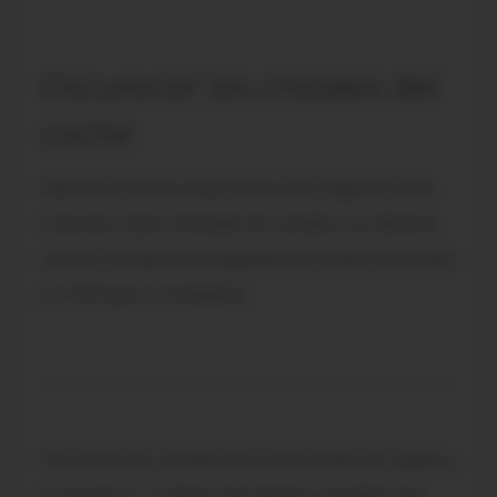
Oscurecer los cristales del
coche
Aquí encontrarás respuestas a las preguntas más
comunes sobre el tintado de cristales con láminas
solares, incluyendo la legalidad, los niveles de tintado
y lo fácil que es instalarlas.
Oscurecer los cristales del coche puede ser rápido y
económico — o llevar más tiempo y resultar más