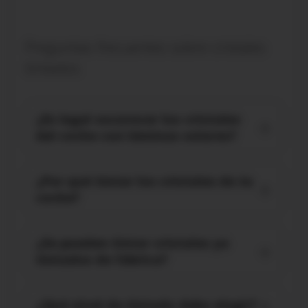
Preguntas frecuentes sobre cristales
tintados
¿Es legal oscurecer los cristales
del coche con láminas solares?
¿Por qué tintar los cristales de tu
coche?
¿Se pueden tintar cristales ya
tintados de fábrica?
¿Qué nivel de tintado debo elegir?