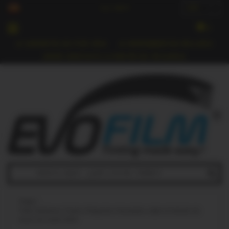
Incl. IVA
EUR
▾
0
GARANTÍA DE POR VIDA
HERRAMIENTAS INCLUIDO
ENVÍO GRATUITO A PARTIR DE 118 EUROS
Hogar
›
Tinte Ventanas Coche | Preguntas frecuentes sobre el tintado de
lunas de coche 2025