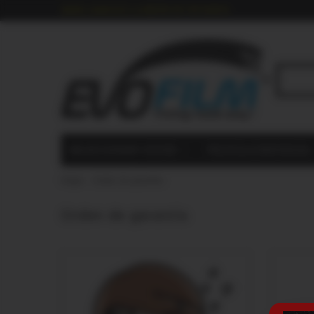
ENVÍO GRATUITO A PARTIR DE 118 EUROS
SELECCIONAR COCHE
PELÍCULA INDIVIDUAL
Hogar
›
Orden de garantía
Orden de garantía