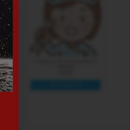
ido
Comprar un kit de herramientas
adicional
5,29 €
MÁS INFORMACIÓN