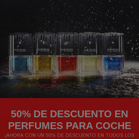
×
antía de compra adicional
Garantía por error de ped
45,59 €
52,50 €
Yay! EVOFILM International is available in English
Browse in
English
and shop in
EUR
.
MÁS INFORMACIÓN
MÁS INFORMACIÓN
Shop now
Stay in current language
50% DE DESCUENTO EN
PERFUMES PARA COCHE
¡AHORA CON UN 50% DE DESCUENTO EN TODOS LOS